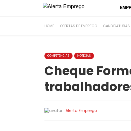
string(6) "#41788"
EMP
HOME
OFERTAS DE EMPREGO
CANDIDATURAS
COMPETÊNCIAS
NOTÍCIAS
Cheque Forma
trabalhadore
Alerta Emprego