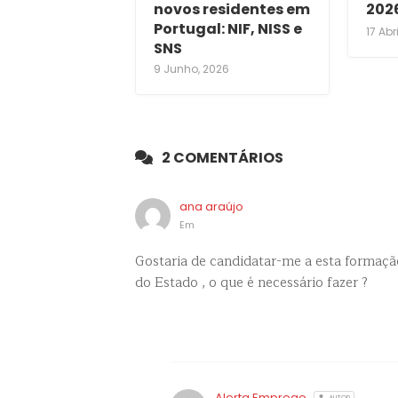
novos residentes em
202
Portugal: NIF, NISS e
17 Abr
SNS
9 Junho, 2026
2 COMENTÁRIOS
ana araújo
Em
Gostaria de candidatar-me a esta formaçã
do Estado , o que é necessário fazer ?
Alerta Emprego