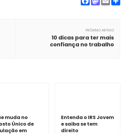
Facebook
Mastod
Emai
Par
PRÓXIMO ARTIGO
10 dicas para ter mais
confiança no trabalho
ue muda no
Entenda o IRS Jovem
osto Único de
e saiba se tem
culação em
direito