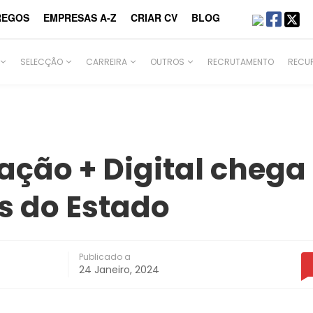
REGOS
EMPRESAS A-Z
CRIAR CV
BLOG
SELECÇÃO
CARREIRA
OUTROS
RECRUTAMENTO
RECU
ção + Digital chega
s do Estado
Publicado a
24 Janeiro, 2024