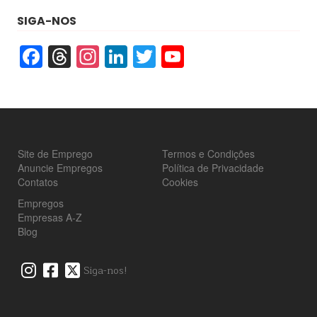
SIGA-NOS
Facebook
Threads
Instagram
LinkedIn
Twitter
YouTube
Site de Emprego
Termos e Condições
Anuncie Empregos
Política de Privacidade
Contatos
Cookies
Empregos
Empresas A-Z
Blog
Siga-nos!