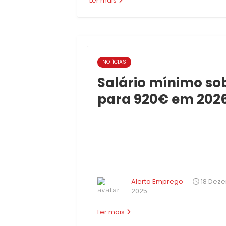
Ler mais
NOTÍCIAS
Salário mínimo so
para 920€ em 202
·
Alerta Emprego
18 Dez
2025
Ler mais