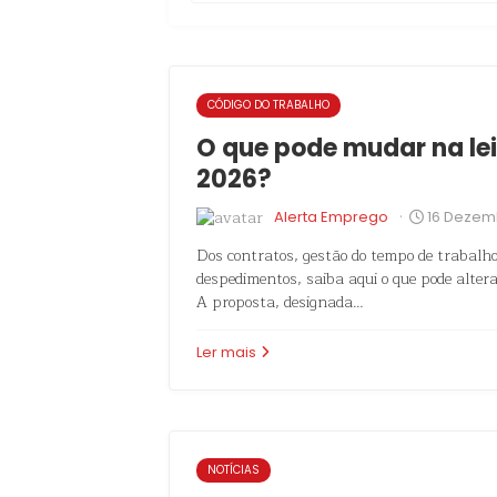
CÓDIGO DO TRABALHO
O que pode mudar na lei
2026?
·
Alerta Emprego
16 Dezem
Dos contratos, gestão do tempo de trabalho
despedimentos, saiba aqui o que pode altera
A proposta, designada…
Ler mais
NOTÍCIAS