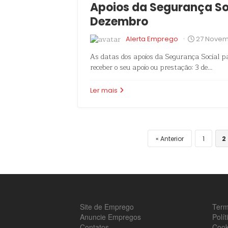
Apoios da Segurança So
Dezembro
·
Alerta Emprego
27 Novem
As datas dos apoios da Segurança Social pa
receber o seu apoio ou prestação: 3 de…
Ler mais
Anterior
1
2
Site de Emprego
Term
Anuncie Empregos
Polí
Contatos
Cook