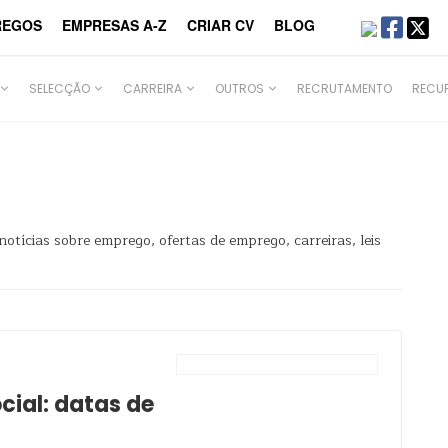
REGOS
EMPRESAS A-Z
CRIAR CV
BLOG
SELECÇÃO
CARREIRA
OUTROS
RECRUTAMENTO
RECU
otícias sobre emprego, ofertas de emprego, carreiras, leis
cial: datas de