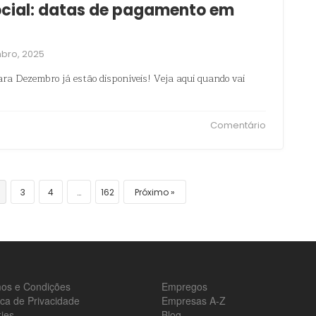
cial: datas de pagamento em
bro, 2025
ra Dezembro já estão disponíveis! Veja aqui quando vai
Comentário
3
4
…
162
Próximo
os e Condições
Empregos
tica de Privacidade
Empresas A-Z
ies
Blog