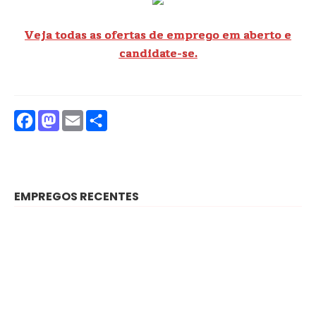
Veja todas as ofertas de emprego em aberto e
candidate-se.
Facebook
Mastodon
Email
Partilhar
EMPREGOS RECENTES