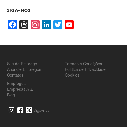
SIGA-NOS
Facebook
Threads
Instagram
LinkedIn
Twitter
YouTube
Site de Emprego
Termos e Condições
Anuncie Empregos
Política de Privacidade
Contatos
Cookies
Empregos
Empresas A-Z
Blog
Siga-nos!