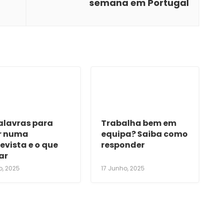
semana em Portugal
palavras para
Trabalha bem em
r numa
equipa? Saiba como
evista e o que
responder
ar
o, 2025
17 Junho, 2025