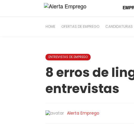
string(6) "#44079"
EMP
HOME
OFERTAS DE EMPREGO
CANDIDATURAS
ENTREVISTAS DE EMPREGO
8 erros de li
entrevistas
Alerta Emprego