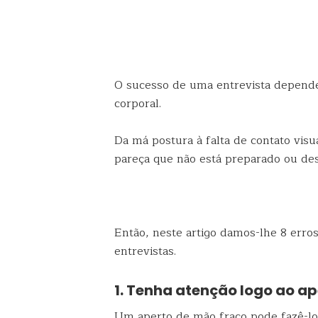
O sucesso de uma entrevista depend
corporal.
Da má postura à falta de contato vis
pareça que não está preparado ou des
Então, neste artigo damos-lhe 8 erro
entrevistas.
1. Tenha atenção logo ao a
Um aperto de mão fraco pode fazê-l