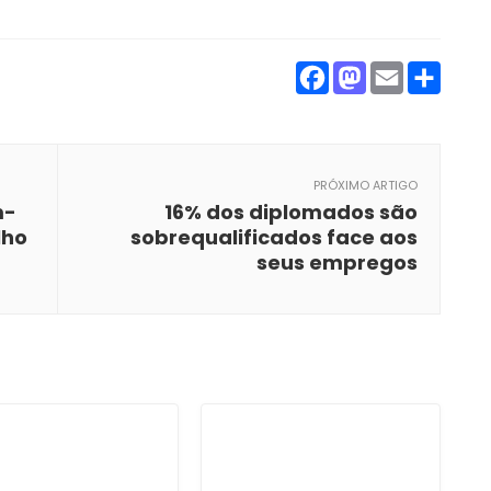
Facebook
Mastod
Emai
Par
PRÓXIMO ARTIGO
m-
16% dos diplomados são
lho
sobrequalificados face aos
seus empregos