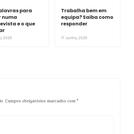
palavras para
Trabalha bem em
r numa
equipa? Saiba como
evista e o que
responder
ar
o, 2025
17 Junho, 2025
o.
Campos obrigatórios marcados com
*