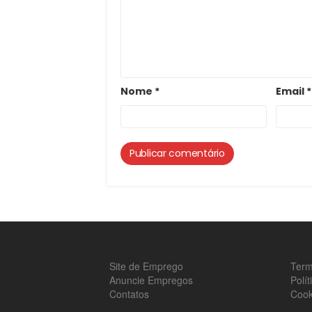
Nome
*
Email
*
Site de Emprego
Term
Anuncie Empregos
Polí
Contatos
Cook