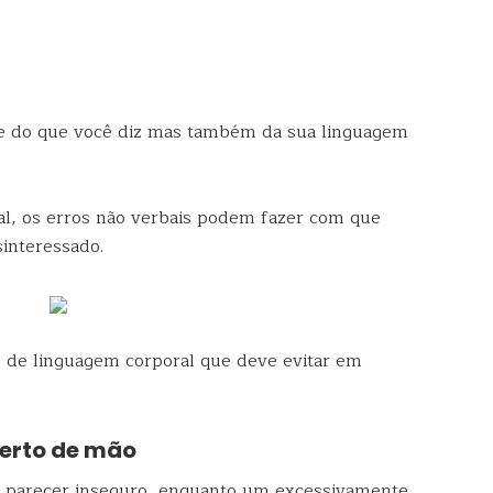
e do que você diz mas também da sua linguagem
ual, os erros não verbais podem fazer com que
interessado.
s de linguagem corporal que deve evitar em
perto de mão
o parecer inseguro, enquanto um excessivamente