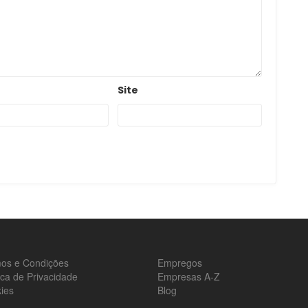
Site
os e Condições
Empregos
tica de Privacidade
Empresas A-Z
ies
Blog