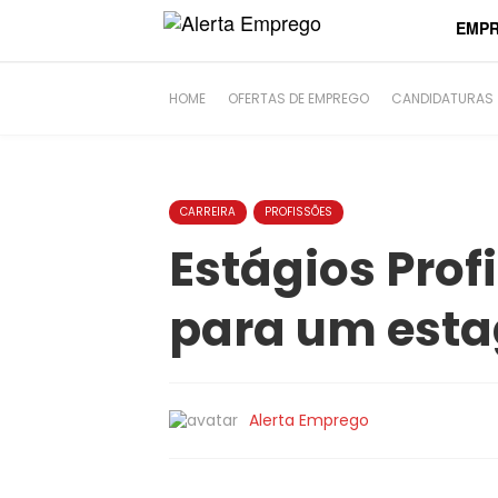
string(6) "#25185"
EMP
HOME
OFERTAS DE EMPREGO
CANDIDATURAS
CARREIRA
PROFISSÕES
Estágios Prof
para um esta
Alerta Emprego