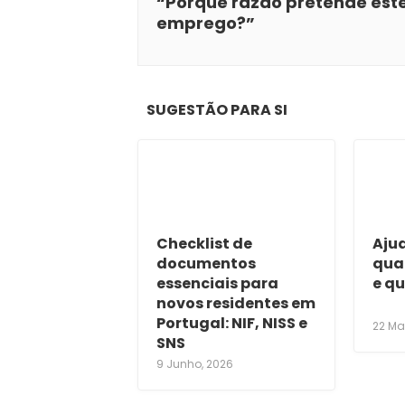
“Porque razão pretende est
emprego?”
SUGESTÃO PARA SI
Checklist de
Ajud
documentos
qua
essenciais para
e qu
novos residentes em
Portugal: NIF, NISS e
22 Ma
SNS
9 Junho, 2026