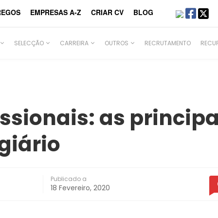
REGOS
EMPRESAS A-Z
CRIAR CV
BLOG
SELECÇÃO
CARREIRA
OUTROS
RECRUTAMENTO
RECU
issionais: as princi
giário
Publicado a
18 Fevereiro, 2020