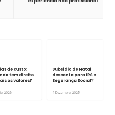
e
experiência não profissional
as de custo:
Subsídio de Natal
ndo tem direito
desconta para IRS e
ais os valores?
Segurança Social?
io, 2026
4 Dezembro, 2025