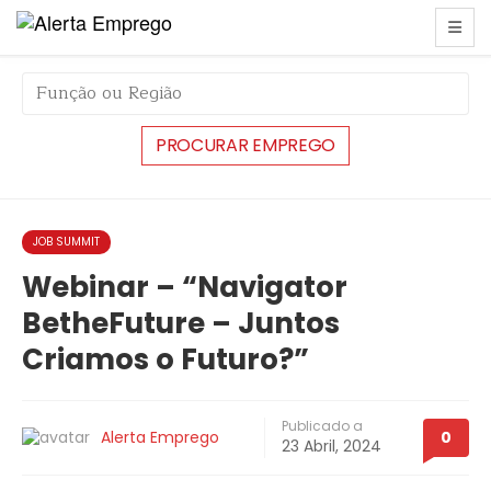
string(6) "#42254"
JOB SUMMIT
Webinar – “Navigator
BetheFuture – Juntos
Criamos o Futuro?”
Publicado a
Alerta Emprego
0
23 Abril, 2024