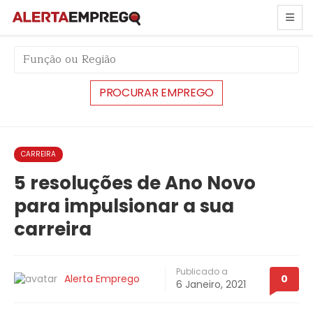
string(6) "#33126"
CARREIRA
5 resoluções de Ano Novo
para impulsionar a sua
carreira
Publicado a
Alerta Emprego
0
6 Janeiro, 2021