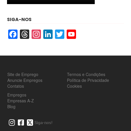
SIGA-NOS
Facebook
Threads
Instagram
LinkedIn
Twitter
YouTube
Site de Emprego
Termos e Condições
Anuncie Empregos
Política de Privacidade
Contatos
Cookies
Empregos
Empresas A-Z
Blog
Siga-nos!