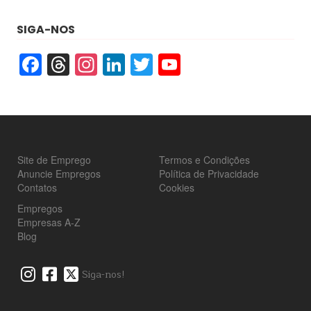
SIGA-NOS
Facebook
Threads
Instagram
LinkedIn
Twitter
YouTube
Site de Emprego
Termos e Condições
Anuncie Empregos
Política de Privacidade
Contatos
Cookies
Empregos
Empresas A-Z
Blog
Siga-nos!