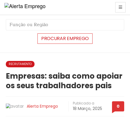
string(6) "#43779"
RECRUTAMENTO
Empresas: saiba como apoiar
os seus trabalhadores pais
Publicado a
Alerta Emprego
0
18 Março, 2025