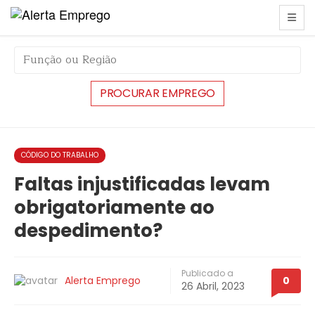
string(6) "#40075"
CÓDIGO DO TRABALHO
Faltas injustificadas levam
obrigatoriamente ao
despedimento?
Publicado a
Alerta Emprego
0
26 Abril, 2023